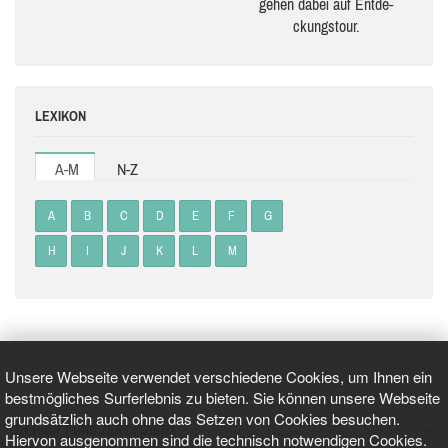
gehen dabei auf Ent­de­
ckungs­tour.
LEXIKON
A-M
N-Z
A
B
C
D
E
F
G
H
I
J
K
L
M
Unsere Webseite verwendet verschiedene Cookies, um Ihnen ein
bestmögliches Surferlebnis zu bieten. Sie können unsere Webseite
grundsätzlich auch ohne das Setzen von Cookies besuchen.
GEPRÜFT UND ZERTIFIZIERT
Hiervon ausgenommen sind die technisch notwendigen Cookies.