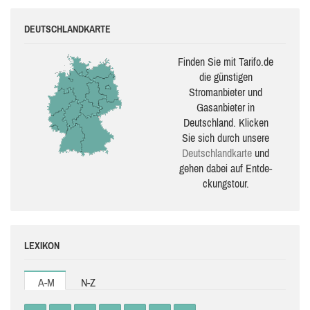
DEUTSCHLANDKARTE
Finden Sie mit Tarifo.de
die güns­ti­gen
Stromanbieter und
Gasanbieter in
Deutschland. Klicken
Sie sich durch unsere
Deutsch­land­karte
und
gehen dabei auf Ent­de­
ckungs­tour.
LEXIKON
A-M
N-Z