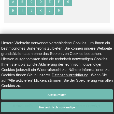
A
B
C
D
E
F
G
H
I
J
K
L
M
Unsere Webseite verwendet verschiedene Cookies, um Ihnen ein
bestmögliches Surferlebnis zu bieten. Sie können unsere Webseite
grundsätzlich auch ohne das Setzen von Cookies besuchen.
GEPRÜFT UND ZERTIFIZIERT
Hiervon ausgenommen sind die technisch notwendigen Cookies.
Ihnen steht bis auf die Aktivierung der technisch notwendigen
Cookies jederzeit ein Widerrufsrecht zu. Nähere Informationen zu
AKTUELLE NACHRICHTEN
Cookies finden Sie in unserer
Datenschutzerklärung
. Wenn Sie
auf "Alle aktivieren" klicken, stimmen Sie der Speicherung von allen
TARIFO.DE
Cookies zu.
Alle aktivieren
© 2026
Tarifo.de
Alle Inhalte unterliegen unserem Copyright.
Nur technisch notwendige