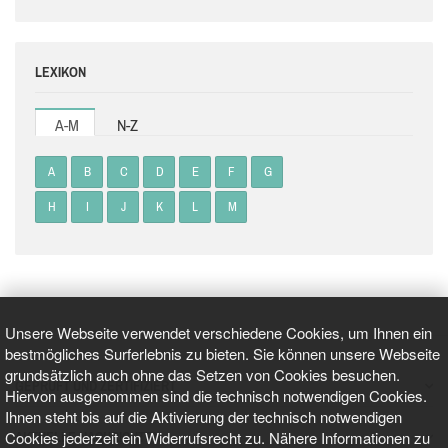
LEXIKON
A-M
N-Z
A
B
C
D
E
F
G
H
I
J
K
L
M
Unsere Webseite verwendet verschiedene Cookies, um Ihnen ein
bestmögliches Surferlebnis zu bieten. Sie können unsere Webseite
grundsätzlich auch ohne das Setzen von Cookies besuchen.
GEPRÜFT UND ZERTIFIZIERT
Hiervon ausgenommen sind die technisch notwendigen Cookies.
Ihnen steht bis auf die Aktivierung der technisch notwendigen
Cookies jederzeit ein Widerrufsrecht zu. Nähere Informationen zu
AKTUELLE NACHRICHTEN