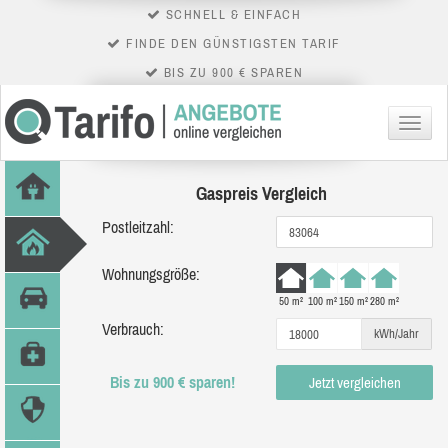
SCHNELL & EINFACH
FINDE DEN GÜNSTIGSTEN TARIF
BIS ZU 900 € SPAREN
Menü
Gaspreis Vergleich
Postleitzahl:
Wohnungsgröße:
50 m²
100 m²
150 m²
280 m²
Verbrauch:
kWh/Jahr
Bis zu 900 € sparen!
Jetzt vergleichen