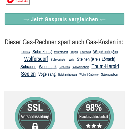
→ Jetzt
Gaspreis vergleichen
←
Dieser Gas-Rechner spart auch Gas-Kosten in:
Schrozberg
Wiepkenhagen
Wintersdorf
Teugn
Stettfeld
Stedten
Wolfersdorf
Steinen (Kreis Lörrach)
Schweringen
Wrist
Thum-Herold
Schraden
Wedemark
Willwerscheid
Techentin
Seelen
Vogelsang
Salomonsborn
Reichartshausen
Wokuhl-Dabelow