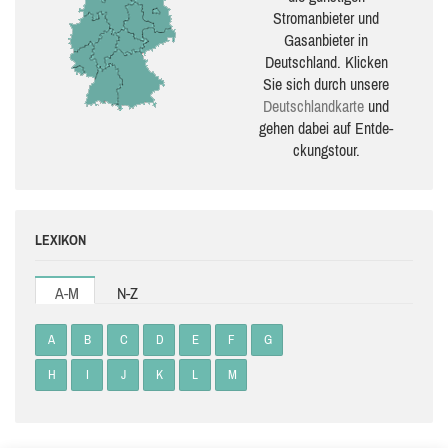
Stromanbieter und
Gasanbieter in
Deutschland. Klicken
Sie sich durch unsere
Deutsch­land­karte
und
gehen dabei auf Ent­de­
ckungs­tour.
LEXIKON
A-M
N-Z
A
B
C
D
E
F
G
H
I
J
K
L
M