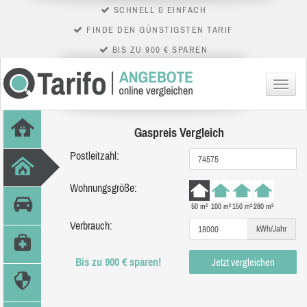
SCHNELL & EINFACH
FINDE DEN GÜNSTIGSTEN TARIF
BIS ZU 900 € SPAREN
Menü
Gaspreis Vergleich
Postleitzahl:
Wohnungsgröße:
50 m²
100 m²
150 m²
280 m²
Verbrauch:
kWh/Jahr
Bis zu 900 € sparen!
Jetzt vergleichen