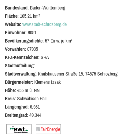
Bundesland:
Baden-Württemberg
Fläche:
105,21 km²
Website:
www.stadt-schrozberg.de
Einwohner:
6051
Bevölkerungsdichte:
57 Einw. je km²
Vorwahlen:
07935
KFZ-Kennzeichen:
SHA
Stadtaufteilung:
Stadtverwaltung:
Krailshausener Straße 15, 74575 Schrozberg
Bürgermeister:
Klemens Izsak
Höhe:
455 m ü. NN
Kreis:
Schwäbisch Hall
Längengrad:
9,981
Breitengrad:
49,344