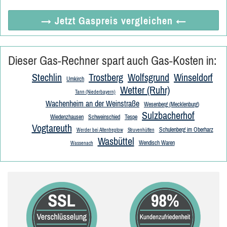
→ Jetzt
Gaspreis vergleichen
←
Dieser Gas-Rechner spart auch Gas-Kosten in:
Stechlin
Trostberg
Wolfsgrund
Winseldorf
Umkirch
Wetter (Ruhr)
Tann (Niederbayern)
Wachenheim an der Weinstraße
Wesenberg (Mecklenburg)
Sulzbacherhof
Wiedenzhausen
Schweinschied
Tespe
Vogtareuth
Schulenberg im Oberharz
Werder bei Altentreptow
Struvenhütten
Wasbüttel
Wendisch Waren
Wassenach