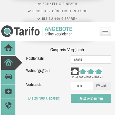
SCHNELL & EINFACH
FINDE DEN GÜNSTIGSTEN TARIF
BIS ZU 900 € SPAREN
Menü
Gaspreis Vergleich
Postleitzahl:
Wohnungsgröße:
50 m²
100 m²
150 m²
280 m²
Verbrauch:
kWh/Jahr
Bis zu 900 € sparen!
Jetzt vergleichen