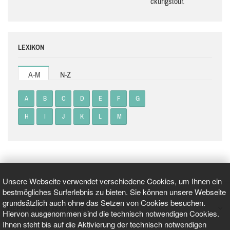
ckungs­tour.
LEXIKON
A-M
N-Z
A
B
C
D
E
F
G
H
I
J
K
L
M
Unsere Webseite verwendet verschiedene Cookies, um Ihnen ein
bestmögliches Surferlebnis zu bieten. Sie können unsere Webseite
grundsätzlich auch ohne das Setzen von Cookies besuchen.
GEPRÜFT UND ZERTIFIZIERT
Hiervon ausgenommen sind die technisch notwendigen Cookies.
Ihnen steht bis auf die Aktivierung der technisch notwendigen