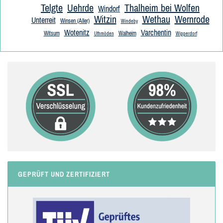
Telgte
Uehrde
Thalheim bei Wolfen
Windorf
Witzin
Wethau
Wernrode
Unterreit
Winsen (Aller)
Windeby
Wotenitz
Varchentin
Witsum
Walheim
Uthmöden
Wipperdorf
GEPRÜFT UND ZERTIFIZIERT