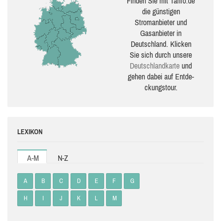
Finden Sie mit Tarifo.de
die güns­ti­gen
Stromanbieter und
Gasanbieter in
Deutschland. Klicken
Sie sich durch unsere
Deutsch­land­karte
und
gehen dabei auf Ent­de­
ckungs­tour.
LEXIKON
A-M
N-Z
A
B
C
D
E
F
G
H
I
J
K
L
M