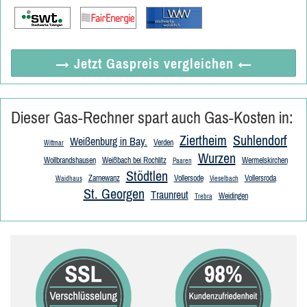
→ Jetzt
Gaspreis vergleichen
←
Dieser Gas-Rechner spart auch Gas-Kosten in:
Ziertheim
Suhlendorf
Weißenburg in Bay.
Verden
Wittmar
Wurzen
Wollbrandshausen
Weißbach bei Rochlitz
Wermelskirchen
Paaren
Stödtlen
Zarnewanz
Vollersode
Vollersroda
Waidhaus
Vieselbach
St. Georgen
Traunreut
Weidingen
Trebra