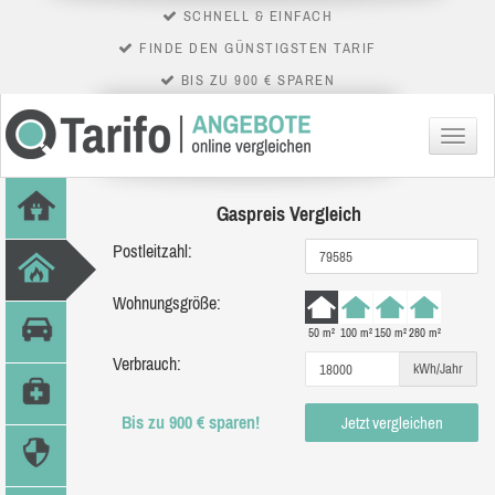
SCHNELL & EINFACH
FINDE DEN GÜNSTIGSTEN TARIF
BIS ZU 900 € SPAREN
Menü
Gaspreis Vergleich
Postleitzahl:
Wohnungsgröße:
50 m²
100 m²
150 m²
280 m²
Verbrauch:
kWh/Jahr
Bis zu 900 € sparen!
Jetzt vergleichen