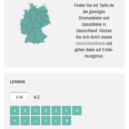
Finden Sie mit Tarifo.de
die güns­ti­gen
Stromanbieter und
Gasanbieter in
Deutschland. Klicken
Sie sich durch unsere
Deutsch­land­karte
und
gehen dabei auf Ent­de­
ckungs­tour.
LEXIKON
A-M
N-Z
A
B
C
D
E
F
G
H
I
J
K
L
M