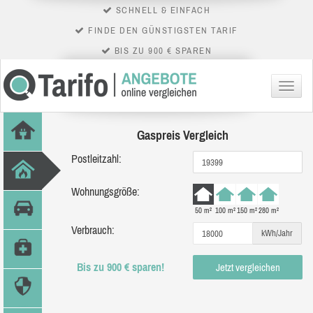
SCHNELL & EINFACH
FINDE DEN GÜNSTIGSTEN TARIF
BIS ZU 900 € SPAREN
Menü
Gaspreis Vergleich
Postleitzahl:
Wohnungsgröße:
50 m²
100 m²
150 m²
280 m²
Verbrauch:
kWh/Jahr
Bis zu 900 € sparen!
Jetzt vergleichen