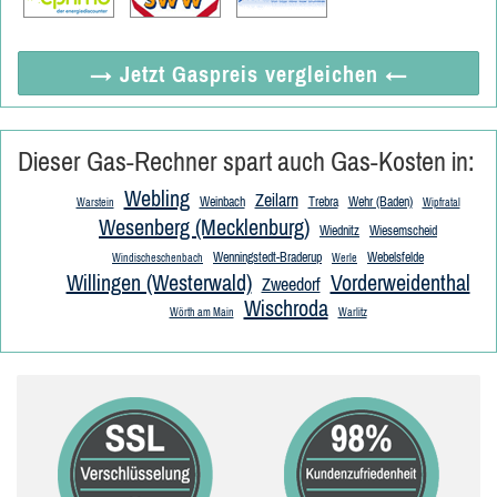
→ Jetzt
Gaspreis vergleichen
←
Dieser Gas-Rechner spart auch Gas-Kosten in:
Webling
Zeilarn
Weinbach
Trebra
Wehr (Baden)
Warstein
Wipfratal
Wesenberg (Mecklenburg)
Wiednitz
Wiesemscheid
Wenningstedt-Braderup
Webelsfelde
Windischeschenbach
Werle
Willingen (Westerwald)
Vorderweidenthal
Zweedorf
Wischroda
Wörth am Main
Warlitz