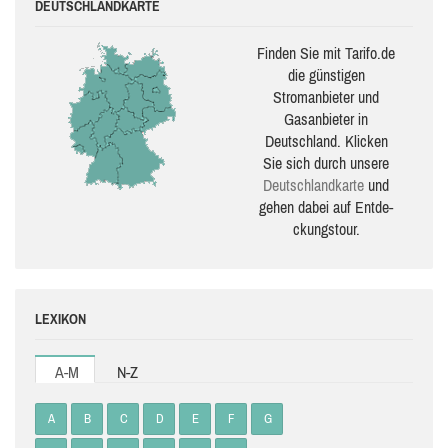
DEUTSCHLANDKARTE
Finden Sie mit Tarifo.de
die güns­ti­gen
Stromanbieter und
Gasanbieter in
Deutschland. Klicken
Sie sich durch unsere
Deutsch­land­karte
und
gehen dabei auf Ent­de­
ckungs­tour.
LEXIKON
A-M
N-Z
A
B
C
D
E
F
G