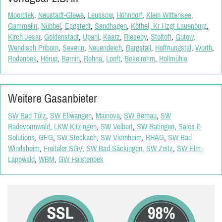
Moordiek
,
Neustadt-Glewe
,
Leussow
,
Höhndorf
,
Klein Wittensee
,
Gammelin
,
Nübbel
,
Eggstedt
,
Sandhagen
,
Köthel, Kr Hzgt Lauenburg
,
Kirch Jesar
,
Goldenstädt
,
Upahl
,
Kaarz
,
Rieseby
,
Stoltoft
,
Gutow
,
Wendisch Priborn
,
Severin
,
Neuendeich
,
Bargstall
,
Hoffnungstal
,
Worth
,
Rodenbek
,
Hörup
,
Barnin
,
Rehna
,
Looft
,
Bokelrehm
,
Hollmühle
Weitere Gasanbieter
SW Bad Tölz
,
SW Ellwangen
,
Mainova
,
SW Bernau
,
SW
Radevormwald
,
LKW Kitzingen
,
SW Velbert
,
SW Ratingen
,
Sales &
Solutions
,
GEG
,
SW Stockach
,
SW Viernheim
,
BHAG
,
SW Bad
Windsheim
,
Freitaler SGV
,
SW Bad Säckingen
,
SW Zeitz
,
SW Elm-
Lappwald
,
WBM
,
GW Halstenbek