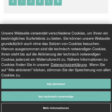
H
I
J
K
L
M
Unsere Webseite verwendet verschiedene Cookies, um Ihnen ein
bestmögliches Surferlebnis zu bieten. Sie können unsere Webseite
grundsätzlich auch ohne das Setzen von Cookies besuchen.
GEPRÜFT UND ZERTIFIZIERT
Hiervon ausgenommen sind die technisch notwendigen Cookies.
Ihnen steht bis auf die Aktivierung der technisch notwendigen
Cookies jederzeit ein Widerrufsrecht zu. Nähere Informationen zu
AKTUELLE NACHRICHTEN
Cookies finden Sie in unserer
Datenschutzerklärung
. Wenn Sie
auf "Alle aktivieren" klicken, stimmen Sie der Speicherung von allen
TARIFO.DE
Cookies zu.
Alle aktivieren
© 2026
Tarifo.de
Alle Inhalte unterliegen unserem Copyright.
Nur technisch notwendige
Mehr Informationen