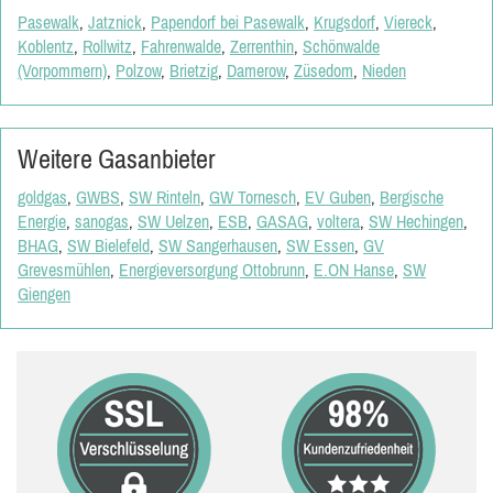
Pasewalk
,
Jatznick
,
Papendorf bei Pasewalk
,
Krugsdorf
,
Viereck
,
Koblentz
,
Rollwitz
,
Fahrenwalde
,
Zerrenthin
,
Schönwalde
(Vorpommern)
,
Polzow
,
Brietzig
,
Damerow
,
Züsedom
,
Nieden
Weitere Gasanbieter
goldgas
,
GWBS
,
SW Rinteln
,
GW Tornesch
,
EV Guben
,
Bergische
Energie
,
sanogas
,
SW Uelzen
,
ESB
,
GASAG
,
voltera
,
SW Hechingen
,
BHAG
,
SW Bielefeld
,
SW Sangerhausen
,
SW Essen
,
GV
Grevesmühlen
,
Energieversorgung Ottobrunn
,
E.ON Hanse
,
SW
Giengen