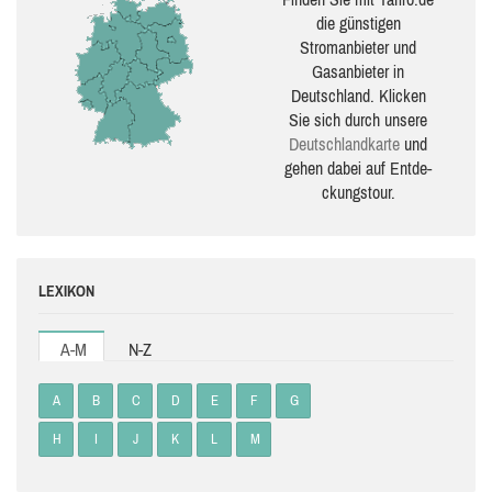
die güns­ti­gen
Stromanbieter und
Gasanbieter in
Deutschland. Klicken
Sie sich durch unsere
Deutsch­land­karte
und
gehen dabei auf Ent­de­
ckungs­tour.
LEXIKON
A-M
N-Z
A
B
C
D
E
F
G
H
I
J
K
L
M