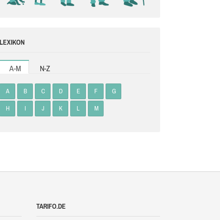
LEXIKON
A-M
N-Z
A
B
C
D
E
F
G
H
I
J
K
L
M
TARIFO.DE