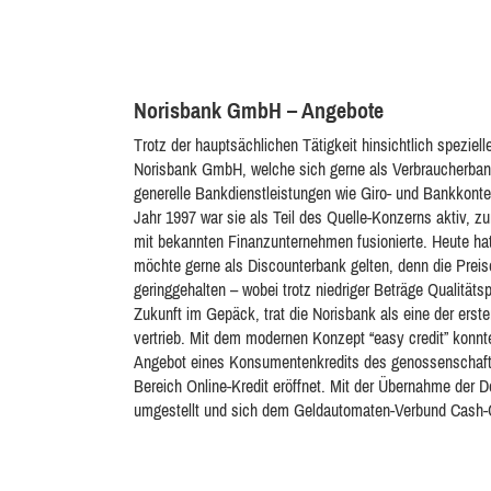
Norisbank GmbH – Angebote
Trotz der hauptsächlichen Tätigkeit hinsichtlich speziell
Norisbank GmbH, welche sich gerne als Verbraucherbank 
generelle Bankdienstleistungen wie Giro- und Bankkonte
Jahr 1997 war sie als Teil des Quelle-Konzerns aktiv, z
mit bekannten Finanzunternehmen fusionierte. Heute hat 
möchte gerne als Discounterbank gelten, denn die Pre
geringgehalten – wobei trotz niedriger Beträge Qualität
Zukunft im Gepäck, trat die Norisbank als eine der erst
vertrieb. Mit dem modernen Konzept “easy credit” konn
Angebot eines Konsumentenkredits des genossenschaft
Bereich Online-Kredit eröffnet. Mit der Übernahme der D
umgestellt und sich dem Geldautomaten-Verbund Cash-