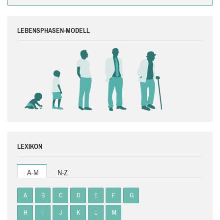
LEBENSPHASEN-MODELL
LEXIKON
A-M
N-Z
A
B
C
D
E
F
G
H
I
J
K
L
M