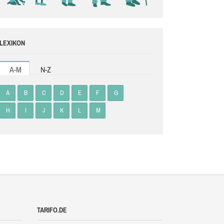
LEXIKON
A-M
N-Z
A
B
C
D
E
F
G
H
I
J
K
L
M
TARIFO.DE