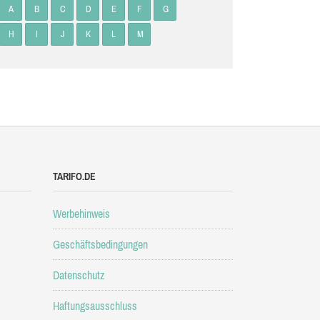
A
B
C
D
E
F
G
H
I
J
K
L
M
TARIFO.DE
Werbehinweis
Geschäftsbedingungen
Datenschutz
Haftungsausschluss