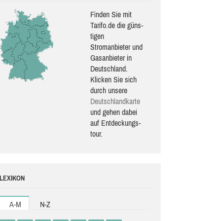
Finden Sie mit
Tarifo.de die güns­
ti­gen
Stromanbieter und
Gasanbieter in
Deutschland.
Klicken Sie sich
durch unsere
Deutsch­land­karte
und gehen dabei
auf Ent­de­ckungs­
tour.
LEXIKON
A-M
N-Z