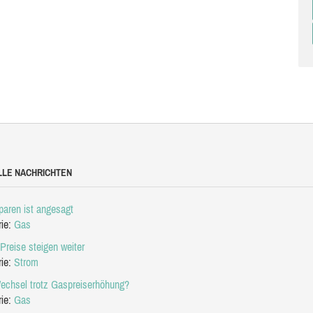
LLE NACHRICHTEN
aren ist angesagt
rie:
Gas
Preise steigen weiter
rie:
Strom
echsel trotz Gaspreiserhöhung?
rie:
Gas