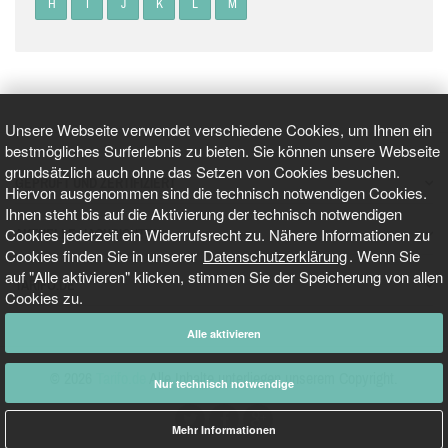
H
I
J
K
L
M
Unsere Webseite verwendet verschiedene Cookies, um Ihnen ein
bestmögliches Surferlebnis zu bieten. Sie können unsere Webseite
grundsätzlich auch ohne das Setzen von Cookies besuchen.
GEPRÜFT UND ZERTIFIZIERT
Hiervon ausgenommen sind die technisch notwendigen Cookies.
Ihnen steht bis auf die Aktivierung der technisch notwendigen
Cookies jederzeit ein Widerrufsrecht zu. Nähere Informationen zu
AKTUELLE NACHRICHTEN
Cookies finden Sie in unserer
Datenschutzerklärung
. Wenn Sie
auf "Alle aktivieren" klicken, stimmen Sie der Speicherung von allen
TARIFO.DE
Cookies zu.
Alle aktivieren
© 2026
Tarifo.de
Alle Inhalte unterliegen unserem Copyright.
Nur technisch notwendige
Mehr Informationen