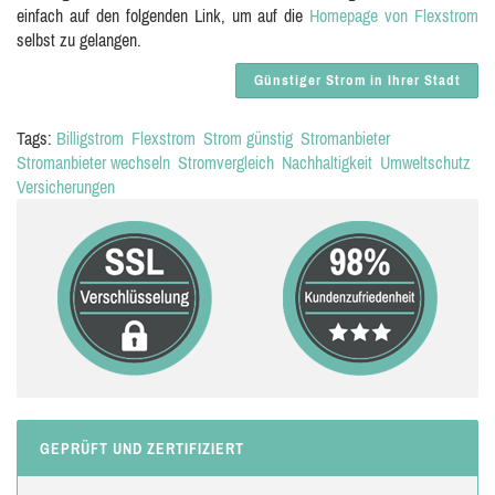
einfach auf den folgenden Link, um auf die
Homepage von Flexstrom
selbst zu gelangen.
Günstiger Strom in Ihrer Stadt
Tags:
Billigstrom
Flexstrom
Strom günstig
Stromanbieter
Stromanbieter wechseln
Stromvergleich
Nachhaltigkeit
Umweltschutz
Versicherungen
GEPRÜFT UND ZERTIFIZIERT