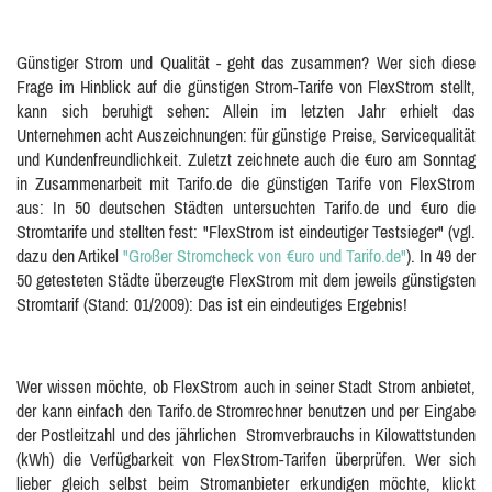
Günstiger Strom und Qualität - geht das zusammen? Wer sich diese
Frage im Hinblick auf die günstigen Strom-Tarife von FlexStrom stellt,
kann sich beruhigt sehen: Allein im letzten Jahr erhielt das
Unternehmen acht Auszeichnungen: für günstige Preise, Servicequalität
und Kundenfreundlichkeit. Zuletzt zeichnete auch die €uro am Sonntag
in Zusammenarbeit mit Tarifo.de die günstigen Tarife von FlexStrom
aus: In 50 deutschen Städten untersuchten Tarifo.de und €uro die
Stromtarife und stellten fest: "FlexStrom ist eindeutiger Testsieger" (vgl.
dazu den Artikel
"Großer Stromcheck von €uro und Tarifo.de"
). In 49 der
50 getesteten Städte überzeugte FlexStrom mit dem jeweils günstigsten
Stromtarif (Stand: 01/2009): Das ist ein eindeutiges Ergebnis!
Wer wissen möchte, ob FlexStrom auch in seiner Stadt Strom anbietet,
der kann einfach den Tarifo.de Stromrechner benutzen und per Eingabe
der Postleitzahl und des jährlichen Stromverbrauchs in Kilowattstunden
(kWh) die Verfügbarkeit von FlexStrom-Tarifen überprüfen. Wer sich
lieber gleich selbst beim Stromanbieter erkundigen möchte, klickt