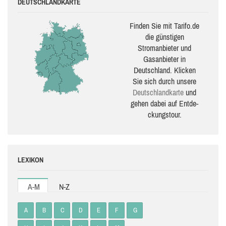
DEUTSCHLANDKARTE
Finden Sie mit Tarifo.de
die güns­ti­gen
Stromanbieter und
Gasanbieter in
Deutschland. Klicken
Sie sich durch unsere
Deutsch­land­karte
und
gehen dabei auf Ent­de­
ckungs­tour.
LEXIKON
A-M
N-Z
A
B
C
D
E
F
G