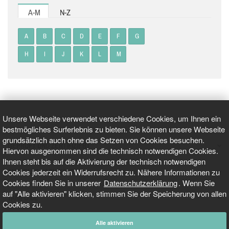
A-M
N-Z
A
B
C
D
E
F
G
H
I
J
K
L
M
Unsere Webseite verwendet verschiedene Cookies, um Ihnen ein
bestmögliches Surferlebnis zu bieten. Sie können unsere Webseite
grundsätzlich auch ohne das Setzen von Cookies besuchen.
GEPRÜFT UND ZERTIFIZIERT
Hiervon ausgenommen sind die technisch notwendigen Cookies.
Ihnen steht bis auf die Aktivierung der technisch notwendigen
Cookies jederzeit ein Widerrufsrecht zu. Nähere Informationen zu
AKTUELLE NACHRICHTEN
Cookies finden Sie in unserer
Datenschutzerklärung
. Wenn Sie
auf "Alle aktivieren" klicken, stimmen Sie der Speicherung von allen
TARIFO.DE
Cookies zu.
Alle aktivieren