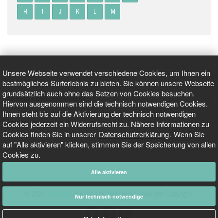
H
I
J
K
L
M
Unsere Webseite verwendet verschiedene Cookies, um Ihnen ein
bestmögliches Surferlebnis zu bieten. Sie können unsere Webseite
grundsätzlich auch ohne das Setzen von Cookies besuchen.
GEPRÜFT UND ZERTIFIZIERT
Hiervon ausgenommen sind die technisch notwendigen Cookies.
Ihnen steht bis auf die Aktivierung der technisch notwendigen
Cookies jederzeit ein Widerrufsrecht zu. Nähere Informationen zu
AKTUELLE NACHRICHTEN
Cookies finden Sie in unserer
Datenschutzerklärung
. Wenn Sie
auf "Alle aktivieren" klicken, stimmen Sie der Speicherung von allen
TARIFO.DE
Cookies zu.
Alle aktivieren
© 2026
Tarifo.de
Alle Inhalte unterliegen unserem Copyright.
Nur technisch notwendige