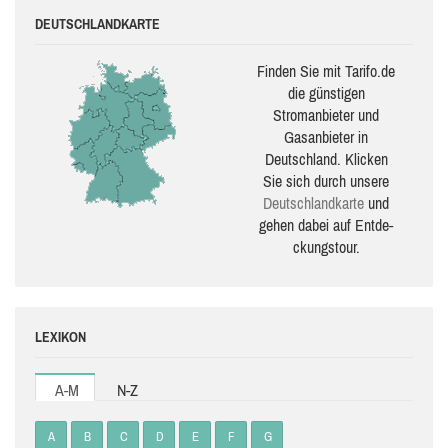
DEUTSCHLANDKARTE
Finden Sie mit Tarifo.de
die güns­ti­gen
Stromanbieter und
Gasanbieter in
Deutschland. Klicken
Sie sich durch unsere
Deutsch­land­karte
und
gehen dabei auf Ent­de­
ckungs­tour.
LEXIKON
A-M
N-Z
A
B
C
D
E
F
G