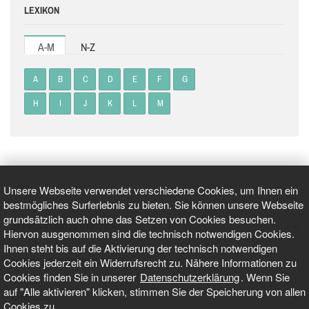
LEXIKON
A-M
N-Z
A
B
C
D
E
F
G
H
I
J
K
L
M
Unsere Webseite verwendet verschiedene Cookies, um Ihnen ein
bestmögliches Surferlebnis zu bieten. Sie können unsere Webseite
grundsätzlich auch ohne das Setzen von Cookies besuchen.
GEPRÜFT UND ZERTIFIZIERT
Hiervon ausgenommen sind die technisch notwendigen Cookies.
Ihnen steht bis auf die Aktivierung der technisch notwendigen
Cookies jederzeit ein Widerrufsrecht zu. Nähere Informationen zu
AKTUELLE NACHRICHTEN
Cookies finden Sie in unserer
Datenschutzerklärung
. Wenn Sie
auf "Alle aktivieren" klicken, stimmen Sie der Speicherung von allen
TARIFO.DE
Cookies zu.