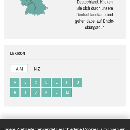
Deutschland. Klicken
Sie sich durch unsere
Deutsch­land­karte
und
gehen dabei auf Ent­de­
ckungs­tour.
LEXIKON
A-M
N-Z
A
B
C
D
E
F
G
H
I
J
K
L
M
Unsere Webseite verwendet verschiedene Cookies, um Ihnen ein