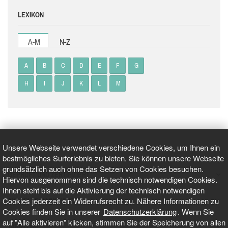
LEXIKON
A-M
N-Z
A
B
C
D
E
F
G
H
I
J
K
L
M
Unsere Webseite verwendet verschiedene Cookies, um Ihnen ein
bestmögliches Surferlebnis zu bieten. Sie können unsere Webseite
grundsätzlich auch ohne das Setzen von Cookies besuchen.
GEPRÜFT UND ZERTIFIZIERT
Hiervon ausgenommen sind die technisch notwendigen Cookies.
Ihnen steht bis auf die Aktivierung der technisch notwendigen
Cookies jederzeit ein Widerrufsrecht zu. Nähere Informationen zu
AKTUELLE NACHRICHTEN
Cookies finden Sie in unserer
Datenschutzerklärung
. Wenn Sie
auf "Alle aktivieren" klicken, stimmen Sie der Speicherung von allen
TARIFO.DE