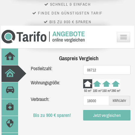
SCHNELL & EINFACH
FINDE DEN GÜNSTIGSTEN TARIF
BIS ZU 900 € SPAREN
Menü
Gaspreis Vergleich
Postleitzahl:
Wohnungsgröße:
50 m²
100 m²
150 m²
280 m²
Verbrauch:
kWh/Jahr
Bis zu 900 € sparen!
Jetzt vergleichen