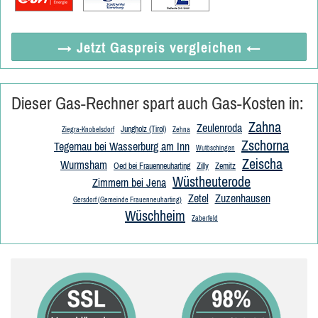
→ Jetzt
Gaspreis vergleichen
←
Dieser Gas-Rechner spart auch Gas-Kosten in:
Zahna
Zeulenroda
Jungholz (Tirol)
Ziegra-Knobelsdorf
Zehna
Zschorna
Tegernau bei Wasserburg am Inn
Wutöschingen
Zeischa
Wurmsham
Oed bei Frauenneuharting
Zilly
Zemitz
Wüstheuterode
Zimmern bei Jena
Zetel
Zuzenhausen
Gersdorf (Gemeinde Frauenneuharting)
Wüschheim
Zaberfeld