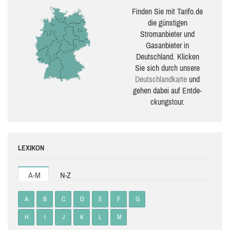
Finden Sie mit Tarifo.de
die güns­ti­gen
Stromanbieter und
Gasanbieter in
Deutschland. Klicken
Sie sich durch unsere
Deutsch­land­karte
und
gehen dabei auf Ent­de­
ckungs­tour.
LEXIKON
A-M
N-Z
A
B
C
D
E
F
G
H
I
J
K
L
M