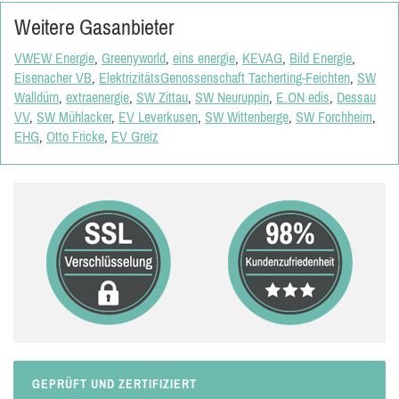
Weitere Gasanbieter
VWEW Energie
,
Greenyworld
,
eins energie
,
KEVAG
,
Bild Energie
,
Eisenacher VB
,
ElektrizitätsGenossenschaft Tacherting-Feichten
,
SW
Walldürn
,
extraenergie
,
SW Zittau
,
SW Neuruppin
,
E.ON edis
,
Dessau
VV
,
SW Mühlacker
,
EV Leverkusen
,
SW Wittenberge
,
SW Forchheim
,
EHG
,
Otto Fricke
,
EV Greiz
GEPRÜFT UND ZERTIFIZIERT