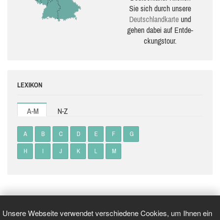
Sie sich durch unsere
Deutsch­land­karte
und
gehen dabei auf Ent­de­
ckungs­tour.
LEXIKON
A-M
N-Z
A
B
C
D
E
F
G
H
I
J
K
L
M
Unsere Webseite verwendet verschiedene Cookies, um Ihnen ein