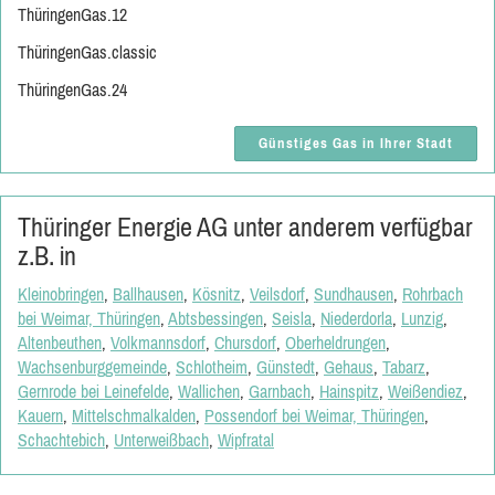
ThüringenGas.12
ThüringenGas.classic
ThüringenGas.24
Günstiges Gas in Ihrer Stadt
Thüringer Energie AG unter anderem verfügbar
z.B. in
Kleinobringen
,
Ballhausen
,
Kösnitz
,
Veilsdorf
,
Sundhausen
,
Rohrbach
bei Weimar, Thüringen
,
Abtsbessingen
,
Seisla
,
Niederdorla
,
Lunzig
,
Altenbeuthen
,
Volkmannsdorf
,
Chursdorf
,
Oberheldrungen
,
Wachsenburggemeinde
,
Schlotheim
,
Günstedt
,
Gehaus
,
Tabarz
,
Gernrode bei Leinefelde
,
Wallichen
,
Garnbach
,
Hainspitz
,
Weißendiez
,
Kauern
,
Mittelschmalkalden
,
Possendorf bei Weimar, Thüringen
,
Schachtebich
,
Unterweißbach
,
Wipfratal