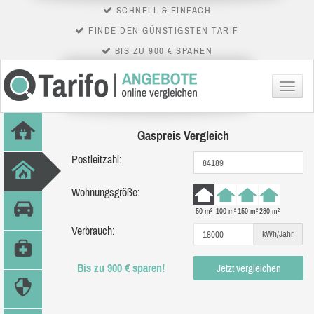
SCHNELL & EINFACH
FINDE DEN GÜNSTIGSTEN TARIF
BIS ZU 900 € SPAREN
Menü
Gaspreis Vergleich
Postleitzahl:
Wohnungsgröße:
50 m²
100 m²
150 m²
280 m²
Verbrauch:
kWh/Jahr
Bis zu 900 € sparen!
Jetzt vergleichen