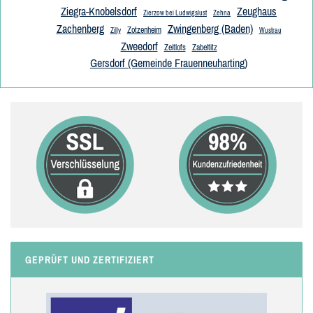
Ziegra-Knobelsdorf
Zeughaus
Zierzow bei Ludwigslust
Zehna
Zachenberg
Zwingenberg (Baden)
Zotzenheim
Zilly
Wustrau
Zweedorf
Zeitlofs
Zabeltitz
Gersdorf (Gemeinde Frauenneuharting)
GEPRÜFT UND ZERTIFIZIERT