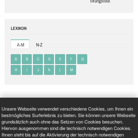
ckungs­tour.
LEXIKON
A-M
N-Z
A
B
C
D
E
F
G
H
I
J
K
L
M
Unsere Webseite verwendet verschiedene Cookies, um Ihnen ein
bestmögliches Surferlebnis zu bieten. Sie können unsere Webseite
grundsätzlich auch ohne das Setzen von Cookies besuchen.
GEPRÜFT UND ZERTIFIZIERT
Hiervon ausgenommen sind die technisch notwendigen Cookies.
Ihnen steht bis auf die Aktivierung der technisch notwendigen