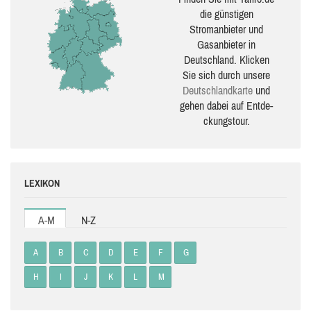
die güns­ti­gen
Stromanbieter und
Gasanbieter in
Deutschland. Klicken
Sie sich durch unsere
Deutsch­land­karte
und
gehen dabei auf Ent­de­
ckungs­tour.
LEXIKON
A-M
N-Z
A
B
C
D
E
F
G
H
I
J
K
L
M