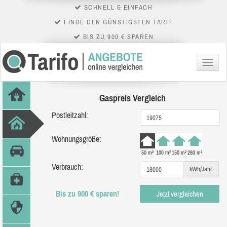
SCHNELL & EINFACH
FINDE DEN GÜNSTIGSTEN TARIF
BIS ZU 900 € SPAREN
Menü
Gaspreis Vergleich
Postleitzahl:
Wohnungsgröße:
50 m²
100 m²
150 m²
280 m²
Verbrauch:
kWh/Jahr
Bis zu 900 € sparen!
Jetzt vergleichen