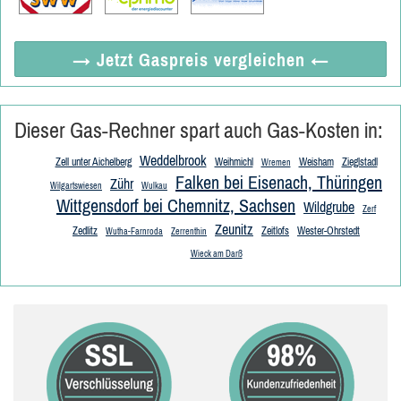
→ Jetzt
Gaspreis vergleichen
←
Dieser Gas-Rechner spart auch Gas-Kosten in:
Weddelbrook
Zell unter Aichelberg
Weihmichl
Weisham
Zieglstadl
Wremen
Falken bei Eisenach, Thüringen
Zühr
Wilgartswiesen
Wulkau
Wittgensdorf bei Chemnitz, Sachsen
Wildgrube
Zerf
Zeunitz
Zedlitz
Zeitlofs
Wester-Ohrstedt
Wutha-Farnroda
Zerrenthin
Wieck am Darß