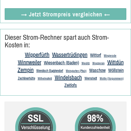
→ Jetzt
Strompreis vergleichen
←
Dieser Strom-Rechner spart auch Strom-
Kosten in:
Wipperfürth
Wassertrüdingen
Wittorf
Wingerode
Winnweiler
Wittdün
Wiesenbach (Baden)
Weiditz
Woggersin
Zempin
Waschow
Wöllstein
Wendisch Baggendorf
Weingarten (Pfalz)
Windelsbach
Zechlinerhütte
Wernstedt
Wilhelmsfeld
Wollin (Vorpommern)
Zeitlofs