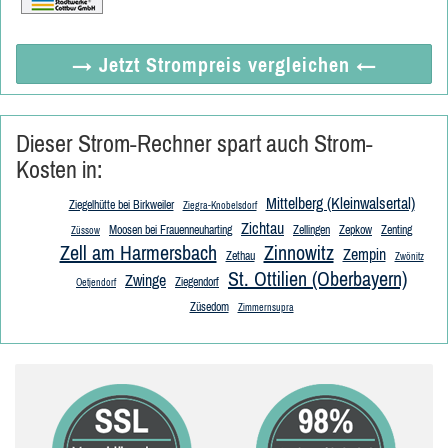
→ Jetzt
Strompreis vergleichen
←
Dieser Strom-Rechner spart auch Strom-
Kosten in:
Mittelberg (Kleinwalsertal)
Ziegelhütte bei Birkweiler
Ziegra-Knobelsdorf
Zichtau
Moosen bei Frauenneuharting
Zellingen
Zepkow
Zenting
Züssow
Zell am Harmersbach
Zinnowitz
Zempin
Zethau
Zwönitz
St. Ottilien (Oberbayern)
Zwinge
Ziegendorf
Oetjendorf
Züsedom
Zimmernsupra