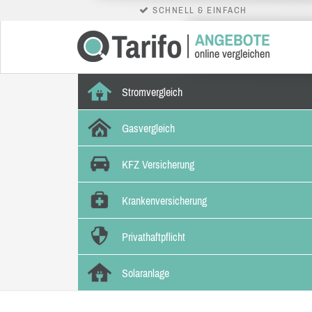
SCHNELL & EINFACH
Stromvergleich
Gasvergleich
KFZ Versicherung
Krankenversicherung
Privathaftpflicht
Solaranlage