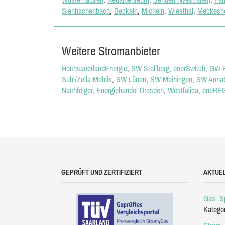
Sienhachenbach
,
Beckeln
,
Micheln
,
Wiesthal
,
Meckesh
Weitere Stromanbieter
HochsauerlandEnergie
,
SW Stollberg
,
enerSwitch
,
GW B
Suhl/Zella-Mehlis
,
SW Lünen
,
SW Meiningen
,
SW Annab
Nachfolger
,
Energiehandel Dresden
,
Westfalica
,
eneRE
GEPRÜFT UND ZERTIFIZIERT
AKTUE
Gas: Sp
Katego