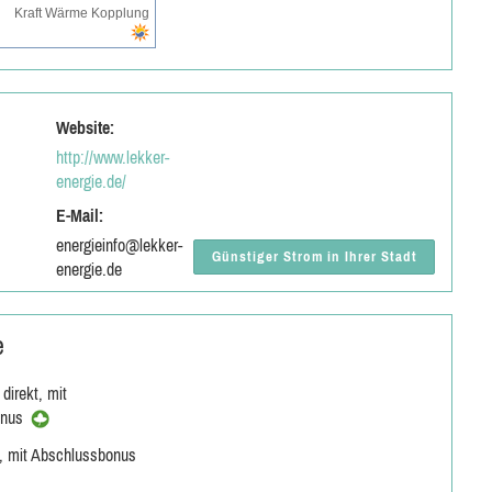
Kraft Wärme Kopplung
Website:
http://www.lekker-
energie.de/
E-Mail:
energieinfo@lekker-
Günstiger Strom in Ihrer Stadt
energie.de
e
direkt, mit
onus
m, mit Abschlussbonus