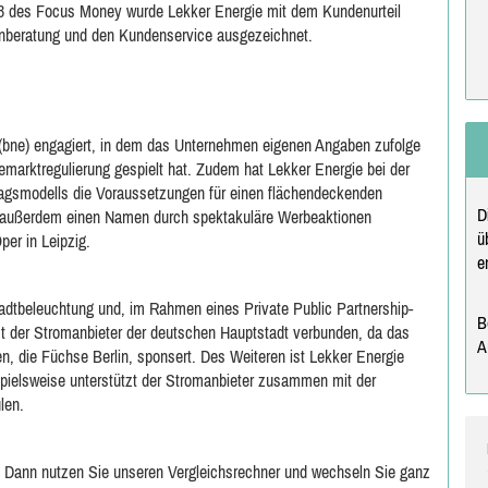
013 des Focus Money wurde Lekker Energie mit dem Kundenurteil
ndenberatung und den Kundenservice ausgezeichnet.
 (bne) engagiert, in dem das Unternehmen eigenen Angaben zufolge
emarktregulierung gespielt hat. Zudem hat Lekker Energie bei der
agsmodells die Voraussetzungen für einen flächendeckenden
D
h außerdem einen Namen durch spektakuläre Werbeaktionen
ü
per in Leipzig.
e
Stadtbeleuchtung und, im Rahmen eines Private Public Partnership-
B
st der Stromanbieter der deutschen Hauptstadt verbunden, da das
A
n, die Füchse Berlin, sponsert. Des Weiteren ist Lekker Energie
spielsweise unterstützt der Stromanbieter zusammen mit der
len.
n? Dann nutzen Sie unseren Vergleichsrechner und wechseln Sie ganz