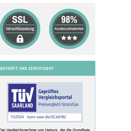
GEPRÜFT UND ZERTIFIZIERT
Der Vergleichsrechner von Verivox, der die Grundlage