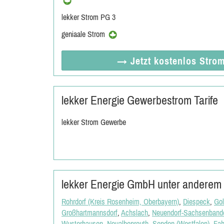
lekker Strom PG 3
geniaale Strom
→ Jetzt
kostenlos
Strom
lekker Energie Gewerbestrom Tarife
lekker Strom Gewerbe
lekker Energie GmbH unter anderem v
Rohrdorf (Kreis Rosenheim, Oberbayern)
,
Diespeck
,
Go
Großhartmannsdorf
,
Achslach
,
Neuendorf-Sachsenband
Wusterhausen
,
Neualbenreuth
,
Senden (Westfalen)
,
Fah