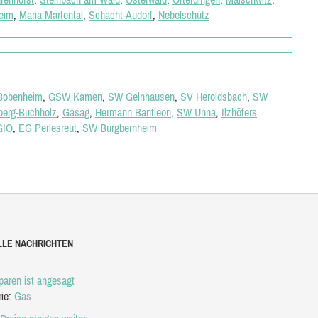
eim
,
Maria Martental
,
Schacht-Audorf
,
Nebelschütz
obenheim
,
GSW Kamen
,
SW Gelnhausen
,
SV Heroldsbach
,
SW
erg-Buchholz
,
Gasag
,
Hermann Bantleon
,
SW Unna
,
Ilzhöfers
GIO
,
EG Perlesreut
,
SW Burgbernheim
LLE NACHRICHTEN
aren ist angesagt
rie:
Gas