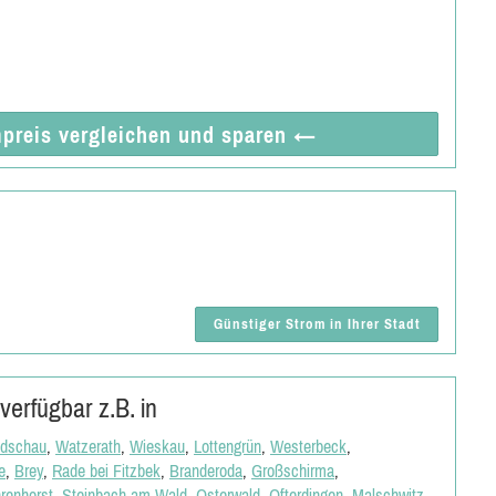
preis vergleichen
und sparen
←
Günstiger Strom in Ihrer Stadt
erfügbar z.B. in
ldschau
,
Watzerath
,
Wieskau
,
Lottengrün
,
Westerbeck
,
e
,
Brey
,
Rade bei Fitzbek
,
Branderoda
,
Großschirma
,
renhorst
,
Steinbach am Wald
,
Osterwald
,
Ofterdingen
,
Malschwitz
,