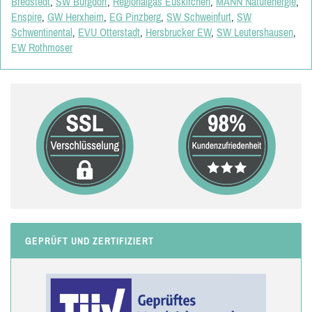
Bredstedt
,
SW Burgdorf
,
Regionalgas Euskirchen
,
MANN Naturenergie
,
Enspire
,
GW Herxheim
,
EG Pinzberg
,
SW Schweinfurt
,
SW
Schwentinental
,
EVU Otterstadt
,
Hersbrucker EW
,
SW Leutershausen
,
EW Rothmoser
GEPRÜFT UND ZERTIFIZIERT