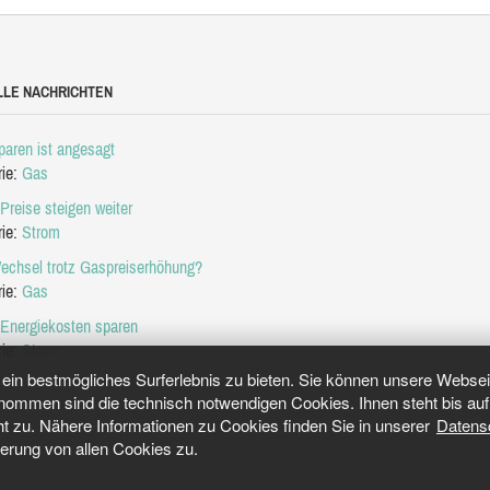
LLE NACHRICHTEN
aren ist angesagt
rie:
Gas
Preise steigen weiter
rie:
Strom
echsel trotz Gaspreiserhöhung?
rie:
Gas
 Energiekosten sparen
rie:
Strom
in bestmögliches Surferlebnis zu bieten. Sie können unsere Webseit
mmen sind die technisch notwendigen Cookies. Ihnen steht bis auf 
ht zu. Nähere Informationen zu Cookies finden Sie in unserer
Datens
herung von allen Cookies zu.