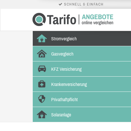
SCHNELL & EINFACH
Stromvergleich
Gasvergleich
KFZ Versicherung
Krankenversicherung
Privathaftpflicht
Solaranlage