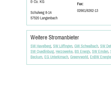
& Co. KG
Fax:
02661/6262-13
Schulweg 8-14
57520 Langenbach
Weitere Stromanbieter
SW Havelberg
,
SW Löffingen
,
GW Schwalbach
,
SW Det
SW Quedlinburg
,
Herzowerke
,
BS Energy
,
SW Emden
,
Beckum
,
EG Unterkirnach
,
Greenyworld
,
EnBW Energie