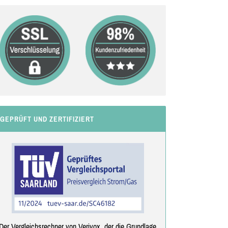
GEPRÜFT UND ZERTIFIZIERT
Der Vergleichsrechner von Verivox, der die Grundlage