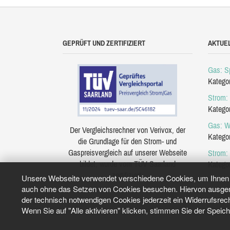
GEPRÜFT UND ZERTIFIZIERT
AKTUE
Gas: Sp
Katego
Strom: 
Katego
Gas: W
Der Vergleichsrechner von Verivox, der
Katego
die Grundlage für den Strom- und
Gaspreisvergleich auf unserer Webseite
Strom:
bildet, wurde vom TÜV Saarland
Katego
zertifiziert.
Unsere Webseite verwendet verschiedene Cookies, um Ihnen e
auch ohne das Setzen von Cookies besuchen. Hiervon ausgeno
der technisch notwendigen Cookies jederzeit ein Widerrufsrec
Wenn Sie auf "Alle aktivieren" klicken, stimmen Sie der Speic