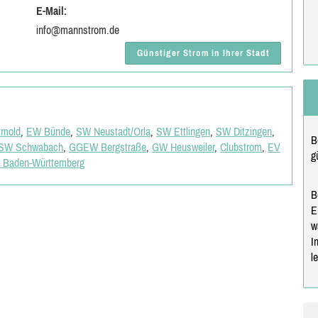
E-Mail:
info@mannstrom.de
Günstiger Strom in Ihrer Stadt
mold
,
EW Bünde
,
SW Neustadt/Orla
,
SW Ettlingen
,
SW Ditzingen
,
B
SW Schwabach
,
GGEW Bergstraße
,
GW Heusweiler
,
Clubstrom
,
EV
g
 Baden-Württemberg
B
E
w
I
l