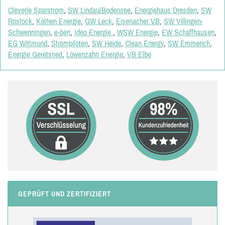
Cleverle Sparstrom
,
SW Lindau/Bodensee
,
Energiehaus Dresden
,
SW
Rostock
,
Köthen Energie
,
GW Leck
,
Eisenacher VB
,
SW Villingen-
Schwenningen
,
e-ben
,
Ideo Energie
,
WSW Energie
,
EW Schaffhausen
,
EG Wittmund
,
Strompiloten
,
SW Heide
,
Clean Energy
,
SW Emmerich
,
Energie Geretsried
,
Löwenzahn Energie
,
VB Elbe
GEPRÜFT UND ZERTIFIZIERT