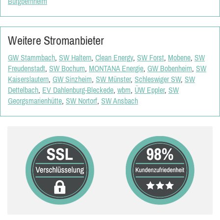
Burgbernheim
Weitere Stromanbieter
GW Stammbach
,
SW Haltern
,
Clean Energy
,
SW Forst
,
Mobene
,
SW
Freudenstadt
,
SW Bochum
,
MONTANA Energie
,
GW Bobenheim
,
SW
Kaiserslautern
,
GW Sinzheim
,
SW Münster
,
Schleswiger SW
,
SW
Dettelbach
,
EV Dahlenburg-Bleckede
,
wbm
,
ÜW Eppler
,
SW
Georgsmarienhütte
,
SW Nortorf
,
SW Ansbach