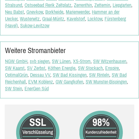
Stralsund
,
Ostseebad Rerik Zeltplatz
,
Zerrenthin
,
Zettemin
,
Liepgarten
,
Neu Babst
,
Gnevkow
,
Borkheide
,
Marienwerder
,
Hammer an der
Uecker
,
Wusterwitz
,
Graal-Müritz
,
Kavelstorf
,
Locktow
,
Fürstenberg
(Havel)
,
Sukow-Levitzow
Weitere Stromanbieter
NGW GmbH
,
svb siegen
,
SW Lünen
,
XS-Strom
,
SW Witzenhausen
,
SW Kaarst
,
SV Zerbst
,
Köthen Energie
,
SW Stockach
,
Enspire
,
OptimalGrün
,
Dessau VV
,
SW Bad Kissingen
,
SW Rinteln
,
SW Bad
Reichenhall
,
EVM Koblenz
,
GW Gangkofen
,
SW Munster-Bispingen
,
SW Stein
,
EnerGen Süd