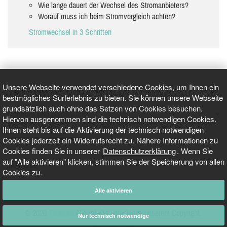
Wie lange dauert der Wechsel des Stromanbieters?
Worauf muss ich beim Stromvergleich achten?
Stromwechsel in 3 Schritten
Unsere Webseite verwendet verschiedene Cookies, um Ihnen ein
bestmögliches Surferlebnis zu bieten. Sie können unsere Webseite
grundsätzlich auch ohne das Setzen von Cookies besuchen.
GEPRÜFT UND ZERTIFIZIERT
Hiervon ausgenommen sind die technisch notwendigen Cookies.
Ihnen steht bis auf die Aktivierung der technisch notwendigen
Cookies jederzeit ein Widerrufsrecht zu. Nähere Informationen zu
AKTUELLE NACHRICHTEN
Cookies finden Sie in unserer
Datenschutzerklärung
. Wenn Sie
auf "Alle aktivieren" klicken, stimmen Sie der Speicherung von allen
TARIFO.DE
Cookies zu.
Alle aktivieren
© 2026
Tarifo.de
Alle Inhalte unterliegen unserem Copyright.
Nur technisch notwendige