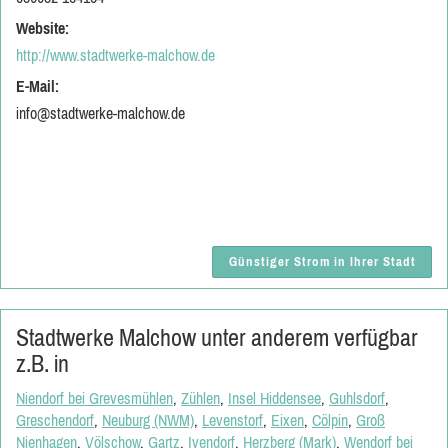
Website:
http://www.stadtwerke-malchow.de
E-Mail:
info@stadtwerke-malchow.de
Günstiger Strom in Ihrer Stadt
Stadtwerke Malchow unter anderem verfügbar
z.B. in
Niendorf bei Grevesmühlen
,
Zühlen
,
Insel Hiddensee
,
Guhlsdorf
,
Greschendorf
,
Neuburg (NWM)
,
Levenstorf
,
Eixen
,
Cölpin
,
Groß
Nienhagen
,
Völschow
,
Gartz
,
Ivendorf
,
Herzberg (Mark)
,
Wendorf bei