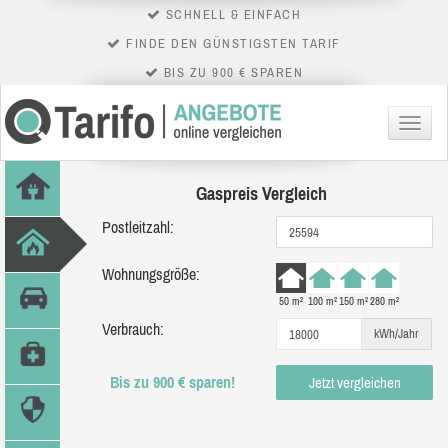
SCHNELL & EINFACH
FINDE DEN GÜNSTIGSTEN TARIF
BIS ZU 900 € SPAREN
Menü
Gaspreis Vergleich
Postleitzahl:
Wohnungsgröße:
50 m²
100 m²
150 m²
280 m²
Verbrauch:
kWh/Jahr
Bis zu 900 € sparen!
Jetzt vergleichen