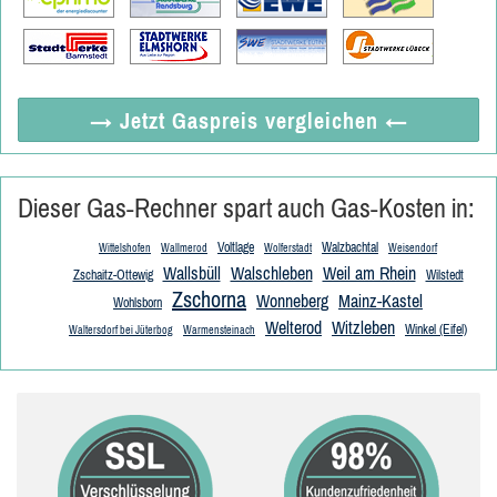
→ Jetzt
Gaspreis vergleichen
←
Dieser Gas-Rechner spart auch Gas-Kosten in:
Voltlage
Walzbachtal
Wittelshofen
Wallmerod
Wolferstadt
Weisendorf
Wallsbüll
Walschleben
Weil am Rhein
Zschaitz-Ottewig
Wilstedt
Zschorna
Wonneberg
Mainz-Kastel
Wohlsborn
Welterod
Witzleben
Winkel (Eifel)
Waltersdorf bei Jüterbog
Warmensteinach