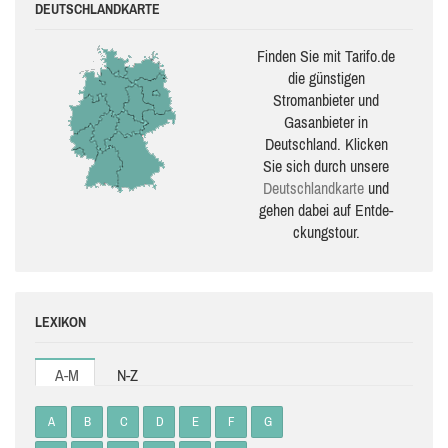
DEUTSCHLANDKARTE
Finden Sie mit Tarifo.de
die güns­ti­gen
Stromanbieter und
Gasanbieter in
Deutschland. Klicken
Sie sich durch unsere
Deutsch­land­karte
und
gehen dabei auf Ent­de­
ckungs­tour.
LEXIKON
A-M
N-Z
A
B
C
D
E
F
G