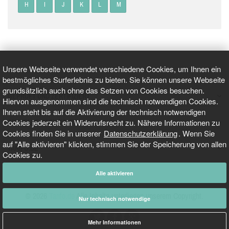
H
I
J
K
L
M
Unsere Webseite verwendet verschiedene Cookies, um Ihnen ein
bestmögliches Surferlebnis zu bieten. Sie können unsere Webseite
grundsätzlich auch ohne das Setzen von Cookies besuchen.
GEPRÜFT UND ZERTIFIZIERT
Hiervon ausgenommen sind die technisch notwendigen Cookies.
Ihnen steht bis auf die Aktivierung der technisch notwendigen
Cookies jederzeit ein Widerrufsrecht zu. Nähere Informationen zu
AKTUELLE NACHRICHTEN
Cookies finden Sie in unserer
Datenschutzerklärung
. Wenn Sie
auf "Alle aktivieren" klicken, stimmen Sie der Speicherung von allen
TARIFO.DE
Cookies zu.
Alle aktivieren
© 2026
Tarifo.de
Alle Inhalte unterliegen unserem Copyright.
Nur technisch notwendige
Mehr Informationen