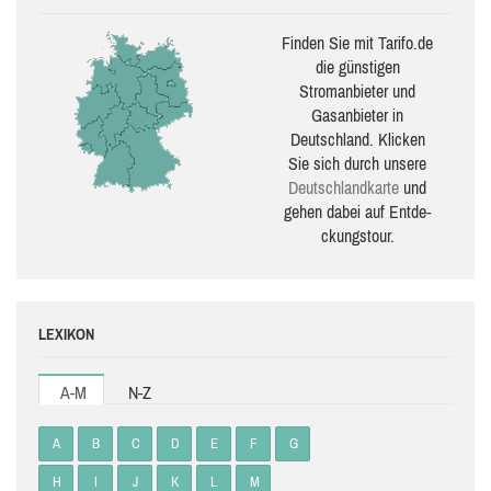
Finden Sie mit Tarifo.de
die güns­ti­gen
Stromanbieter und
Gasanbieter in
Deutschland. Klicken
Sie sich durch unsere
Deutsch­land­karte
und
gehen dabei auf Ent­de­
ckungs­tour.
LEXIKON
A-M
N-Z
A
B
C
D
E
F
G
H
I
J
K
L
M