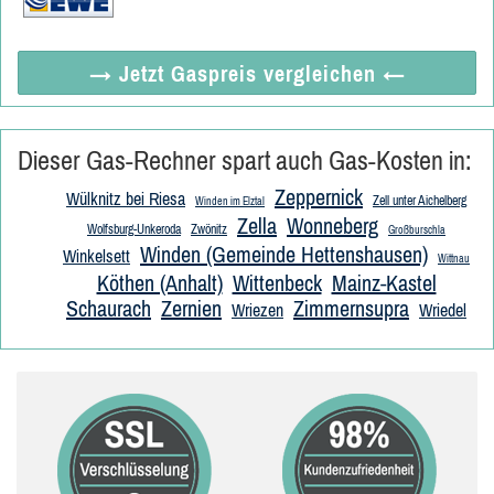
→ Jetzt
Gaspreis vergleichen
←
Dieser Gas-Rechner spart auch Gas-Kosten in:
Zeppernick
Wülknitz bei Riesa
Zell unter Aichelberg
Winden im Elztal
Zella
Wonneberg
Wolfsburg-Unkeroda
Zwönitz
Großburschla
Winden (Gemeinde Hettenshausen)
Winkelsett
Wittnau
Köthen (Anhalt)
Wittenbeck
Mainz-Kastel
Schaurach
Zernien
Zimmernsupra
Wriezen
Wriedel