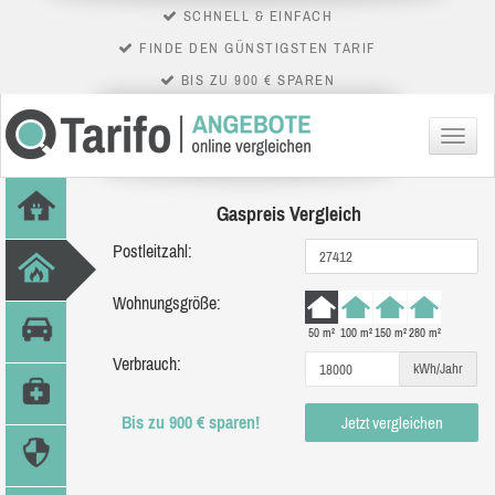
SCHNELL & EINFACH
FINDE DEN GÜNSTIGSTEN TARIF
BIS ZU 900 € SPAREN
Menü
Gaspreis Vergleich
Postleitzahl:
Wohnungsgröße:
50 m²
100 m²
150 m²
280 m²
Verbrauch:
kWh/Jahr
Bis zu 900 € sparen!
Jetzt vergleichen