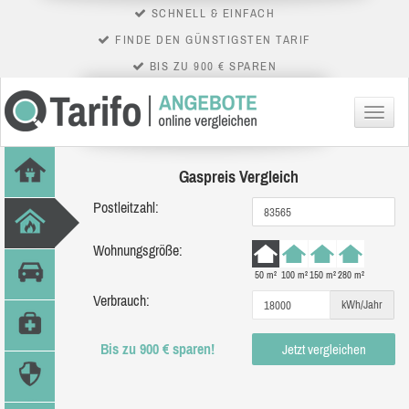
SCHNELL & EINFACH
FINDE DEN GÜNSTIGSTEN TARIF
BIS ZU 900 € SPAREN
Menü
Gaspreis Vergleich
Postleitzahl:
Wohnungsgröße:
50 m²
100 m²
150 m²
280 m²
Verbrauch:
kWh/Jahr
Bis zu 900 € sparen!
Jetzt vergleichen