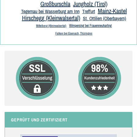
Großburschla
Jungholz (Tirol)
Mainz-Kastel
Tegernau bei Wasserburg am Inn
Treffurt
Hirschegg (Kleinwalsertal)
St. Ottilien (Oberbayern)
Wimpersing bei Frauenneuharting
Mittelberg (Kleinwalsertal)
Falken bei Eisenach, Thüringen
GEPRÜFT UND ZERTIFIZIERT