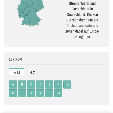
Stromanbieter und
Gasanbieter in
Deutschland. Klicken
Sie sich durch unsere
Deutsch­land­karte
und
gehen dabei auf Ent­de­
ckungs­tour.
LEXIKON
A-M
N-Z
A
B
C
D
E
F
G
H
I
J
K
L
M