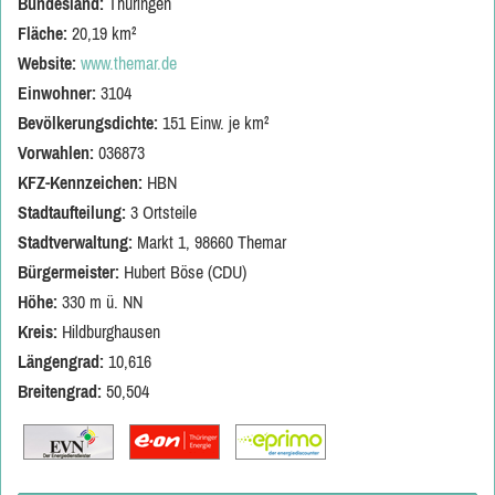
Bundesland:
Thüringen
Fläche:
20,19 km²
Website:
www.themar.de
Einwohner:
3104
Bevölkerungsdichte:
151 Einw. je km²
Vorwahlen:
036873
KFZ-Kennzeichen:
HBN
Stadtaufteilung:
3 Ortsteile
Stadtverwaltung:
Markt 1, 98660 Themar
Bürgermeister:
Hubert Böse (CDU)
Höhe:
330 m ü. NN
Kreis:
Hildburghausen
Längengrad:
10,616
Breitengrad:
50,504