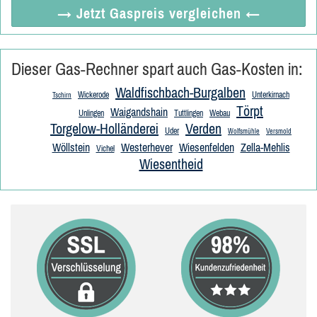
→ Jetzt
Gaspreis vergleichen
←
Dieser Gas-Rechner spart auch Gas-Kosten in:
Waldfischbach-Burgalben
Wickerode
Unterkirnach
Tschirn
Törpt
Waigandshain
Unlingen
Tuttlingen
Webau
Torgelow-Holländerei
Verden
Uder
Wolfsmühle
Versmold
Wöllstein
Westerhever
Wiesenfelden
Zella-Mehlis
Vichel
Wiesentheid