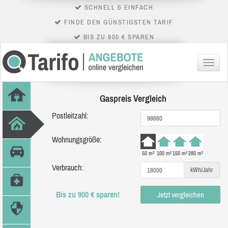
SCHNELL & EINFACH
FINDE DEN GÜNSTIGSTEN TARIF
BIS ZU 900 € SPAREN
Menü
Gaspreis Vergleich
Postleitzahl:
Wohnungsgröße:
50 m²
100 m²
150 m²
280 m²
Verbrauch:
kWh/Jahr
Bis zu 900 € sparen!
Jetzt vergleichen