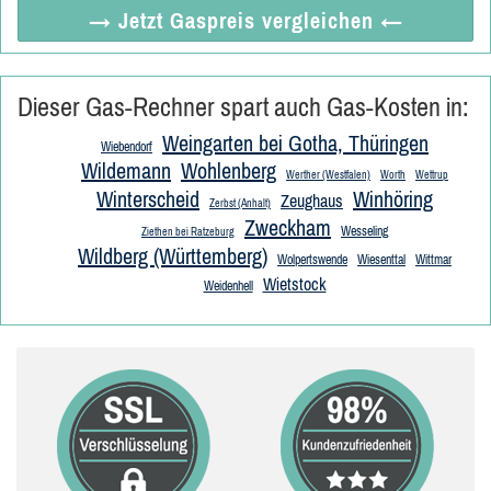
→ Jetzt
Gaspreis vergleichen
←
Dieser Gas-Rechner spart auch Gas-Kosten in:
Weingarten bei Gotha, Thüringen
Wiebendorf
Wildemann
Wohlenberg
Werther (Westfalen)
Worth
Wettrup
Winterscheid
Winhöring
Zeughaus
Zerbst (Anhalt)
Zweckham
Wesseling
Ziethen bei Ratzeburg
Wildberg (Württemberg)
Wolpertswende
Wiesenttal
Wittmar
Wietstock
Weidenhell