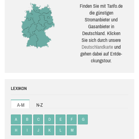
Finden Sie mit Tarifo.de
die güns­ti­gen
Stromanbieter und
Gasanbieter in
Deutschland. Klicken
Sie sich durch unsere
Deutsch­land­karte
und
gehen dabei auf Ent­de­
ckungs­tour.
LEXIKON
A-M
N-Z
A
B
C
D
E
F
G
H
I
J
K
L
M