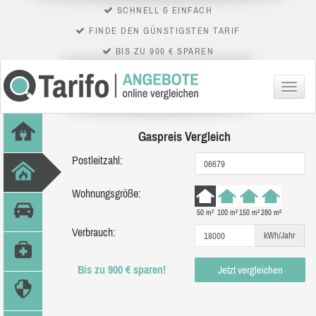
SCHNELL & EINFACH
FINDE DEN GÜNSTIGSTEN TARIF
BIS ZU 900 € SPAREN
Menü
Gaspreis Vergleich
Postleitzahl:
Wohnungsgröße:
50 m²
100 m²
150 m²
280 m²
Verbrauch:
kWh/Jahr
Bis zu 900 € sparen!
Jetzt vergleichen