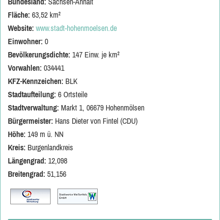
Bundesland:
Sachsen-Anhalt
Fläche:
63,52 km²
Website:
www.stadt-hohenmoelsen.de
Einwohner:
0
Bevölkerungsdichte:
147 Einw. je km²
Vorwahlen:
034441
KFZ-Kennzeichen:
BLK
Stadtaufteilung:
6 Ortsteile
Stadtverwaltung:
Markt 1, 06679 Hohenmölsen
Bürgermeister:
Hans Dieter von Fintel (CDU)
Höhe:
149 m ü. NN
Kreis:
Burgenlandkreis
Längengrad:
12,098
Breitengrad:
51,156