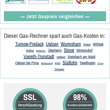
→ Jetzt
Gaspreis vergleichen
←
Dieser Gas-Rechner spart auch Gas-Kosten in:
Turnow-Preilack
Uelzen
Wurmsham
Wittbek
Stieten
Stove
Überherrn
Wintersdorf
Wulften
Wettingen
Viereth-Trunstadt
Steinbach am Wald
Vahlberg
Südlohn
Oelsen bei Pirna
Twieflingen
Waldaschaff
Wölfis
Zurow
Zinnowitz