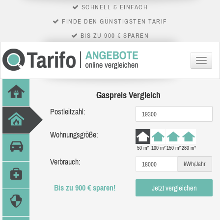
SCHNELL & EINFACH
FINDE DEN GÜNSTIGSTEN TARIF
BIS ZU 900 € SPAREN
Menü
Gaspreis Vergleich
Postleitzahl:
Wohnungsgröße:
50 m²
100 m²
150 m²
280 m²
Verbrauch:
kWh/Jahr
Bis zu 900 € sparen!
Jetzt vergleichen