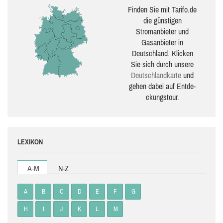
Finden Sie mit Tarifo.de
die güns­ti­gen
Stromanbieter und
Gasanbieter in
Deutschland. Klicken
Sie sich durch unsere
Deutsch­land­karte
und
gehen dabei auf Ent­de­
ckungs­tour.
LEXIKON
A-M
N-Z
A
B
C
D
E
F
G
H
I
J
K
L
M