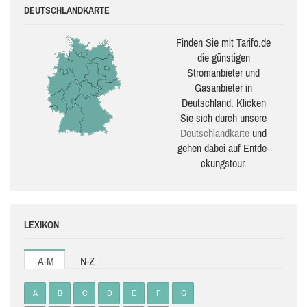
DEUTSCHLANDKARTE
Finden Sie mit Tarifo.de
die güns­ti­gen
Stromanbieter und
Gasanbieter in
Deutschland. Klicken
Sie sich durch unsere
Deutsch­land­karte
und
gehen dabei auf Ent­de­
ckungs­tour.
LEXIKON
A-M
N-Z
A
B
C
D
E
F
G