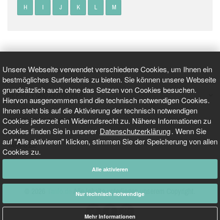
H
I
J
K
L
M
Unsere Webseite verwendet verschiedene Cookies, um Ihnen ein
bestmögliches Surferlebnis zu bieten. Sie können unsere Webseite
grundsätzlich auch ohne das Setzen von Cookies besuchen.
GEPRÜFT UND ZERTIFIZIERT
Hiervon ausgenommen sind die technisch notwendigen Cookies.
Ihnen steht bis auf die Aktivierung der technisch notwendigen
Cookies jederzeit ein Widerrufsrecht zu. Nähere Informationen zu
AKTUELLE NACHRICHTEN
Cookies finden Sie in unserer
Datenschutzerklärung
. Wenn Sie
auf "Alle aktivieren" klicken, stimmen Sie der Speicherung von allen
TARIFO.DE
Cookies zu.
Alle aktivieren
© 2026
Tarifo.de
Alle Inhalte unterliegen unserem Copyright.
Nur technisch notwendige
Mehr Informationen