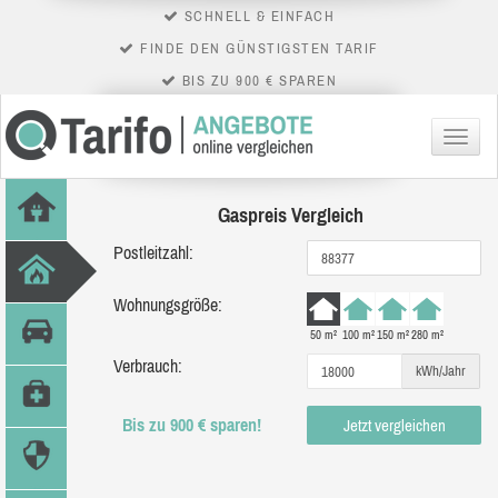
SCHNELL & EINFACH
FINDE DEN GÜNSTIGSTEN TARIF
BIS ZU 900 € SPAREN
Menü
Gaspreis Vergleich
Postleitzahl:
Wohnungsgröße:
50 m²
100 m²
150 m²
280 m²
Verbrauch:
kWh/Jahr
Bis zu 900 € sparen!
Jetzt vergleichen