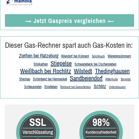
→ Jetzt
Gaspreis vergleichen
←
Dieser Gas-Rechner spart auch Gas-Kosten in:
Ziethen bei Ratzeburg
Wiendorf bei Könnern
Wenigensömmern
Schöllnach
Stiepelse
Störkathen
Schwanebeck bei Oschersleben
Weißbach bei Rochlitz
Wilstedt
Thedinghausen
Sandbeiendorf
Stechau
Schönberg bei Hermeskeil
Ritterhude
Spreetal
Schlitz
Schleusingen
Strigleben
Rimbach bei Eggenfelden
Untershausen