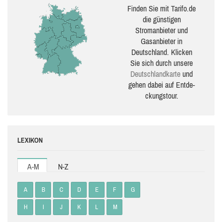
Finden Sie mit Tarifo.de
die güns­ti­gen
Stromanbieter und
Gasanbieter in
Deutschland. Klicken
Sie sich durch unsere
Deutsch­land­karte
und
gehen dabei auf Ent­de­
ckungs­tour.
LEXIKON
A-M
N-Z
A
B
C
D
E
F
G
H
I
J
K
L
M