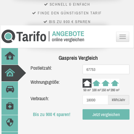
SCHNELL & EINFACH
FINDE DEN GÜNSTIGSTEN TARIF
BIS ZU 900 € SPAREN
Menü
Gaspreis Vergleich
Postleitzahl:
Wohnungsgröße:
50 m²
100 m²
150 m²
280 m²
Verbrauch:
kWh/Jahr
Bis zu 900 € sparen!
Jetzt vergleichen