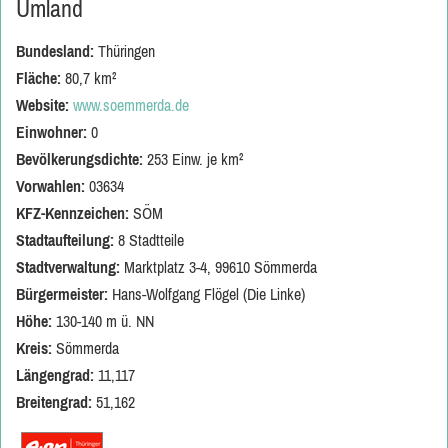
Umland
Bundesland:
Thüringen
Fläche:
80,7 km²
Website:
www.soemmerda.de
Einwohner:
0
Bevölkerungsdichte:
253 Einw. je km²
Vorwahlen:
03634
KFZ-Kennzeichen:
SÖM
Stadtaufteilung:
8 Stadtteile
Stadtverwaltung:
Marktplatz 3-4, 99610 Sömmerda
Bürgermeister:
Hans-Wolfgang Flögel (Die Linke)
Höhe:
130-140 m ü. NN
Kreis:
Sömmerda
Längengrad:
11,117
Breitengrad:
51,162