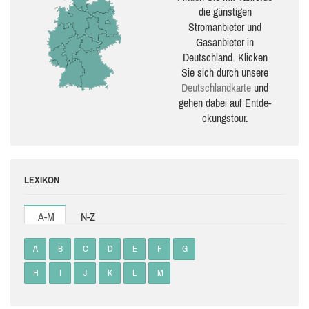
die güns­ti­gen
Stromanbieter und
Gasanbieter in
Deutschland. Klicken
Sie sich durch unsere
Deutsch­land­karte
und
gehen dabei auf Ent­de­
ckungs­tour.
LEXIKON
A-M
N-Z
A
B
C
D
E
F
G
H
I
J
K
L
M