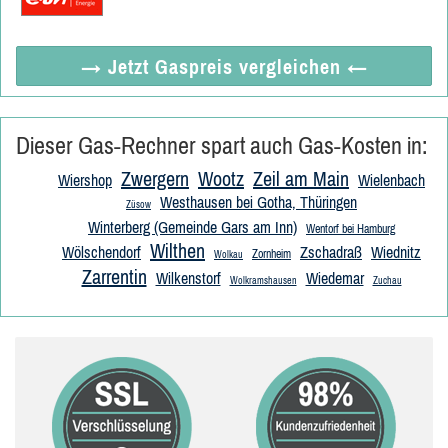
→ Jetzt
Gaspreis vergleichen
←
Dieser Gas-Rechner spart auch Gas-Kosten in:
Zwergern
Wootz
Zeil am Main
Wiershop
Wielenbach
Westhausen bei Gotha, Thüringen
Züsow
Winterberg (Gemeinde Gars am Inn)
Wentorf bei Hamburg
Wilthen
Wölschendorf
Zschadraß
Wiednitz
Zornheim
Wolkau
Zarrentin
Wilkenstorf
Wiedemar
Wolkramshausen
Zuchau