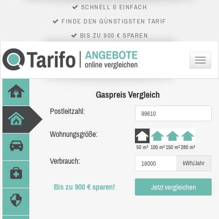
SCHNELL & EINFACH
FINDE DEN GÜNSTIGSTEN TARIF
BIS ZU 900 € SPAREN
Menü
Gaspreis Vergleich
Postleitzahl:
Wohnungsgröße:
50 m²
100 m²
150 m²
280 m²
Verbrauch:
kWh/Jahr
Bis zu 900 € sparen!
Jetzt vergleichen