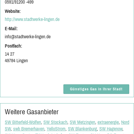
0591/91200 -499
Website:
http://www.stadtwerke-lingen.de
E-Mail:
info@stadtwerke-lingen.de
Postfach:
14 27
49784 Lingen
Günstiges Gas in Ihrer Stadt
Weitere Gasanbieter
SW Bitterfeld-Wolfen
,
SW Stockach
,
SW Metzingen
,
extraenergie
,
Nord
SW
,
swb Bremerhaven
,
YelloStrom
,
SW Blankenburg
,
SW Hagenow
,