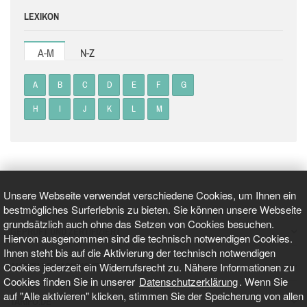
LEXIKON
A-M
N-Z
A
B
C
D
E
F
G
H
I
J
K
L
M
Unsere Webseite verwendet verschiedene Cookies, um Ihnen ein
bestmögliches Surferlebnis zu bieten. Sie können unsere Webseite
grundsätzlich auch ohne das Setzen von Cookies besuchen.
GEPRÜFT UND ZERTIFIZIERT
Hiervon ausgenommen sind die technisch notwendigen Cookies.
Ihnen steht bis auf die Aktivierung der technisch notwendigen
Cookies jederzeit ein Widerrufsrecht zu. Nähere Informationen zu
AKTUELLE NACHRICHTEN
Cookies finden Sie in unserer
Datenschutzerklärung
. Wenn Sie
auf "Alle aktivieren" klicken, stimmen Sie der Speicherung von allen
TARIFO.DE