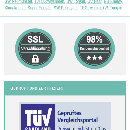
SW Neumünster
,
TW Ludwigshafen
,
SW Torgau
,
GV Haar
,
BS Energy
,
Klimakönner
,
Super Energie
,
SW Böblingen
,
TEG
,
wemio
,
CB Energie
GEPRÜFT UND ZERTIFIZIERT