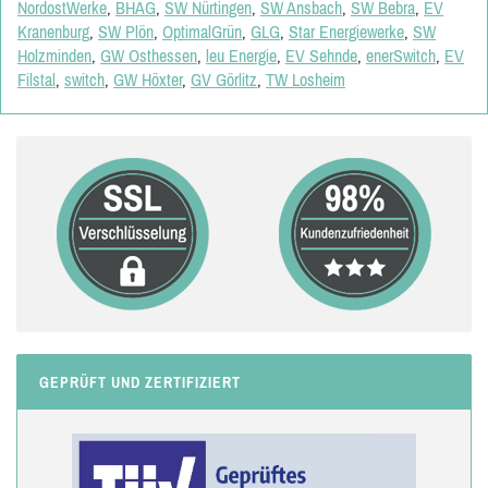
NordostWerke
,
BHAG
,
SW Nürtingen
,
SW Ansbach
,
SW Bebra
,
EV
Kranenburg
,
SW Plön
,
OptimalGrün
,
GLG
,
Star Energiewerke
,
SW
Holzminden
,
GW Osthessen
,
leu Energie
,
EV Sehnde
,
enerSwitch
,
EV
Filstal
,
switch
,
GW Höxter
,
GV Görlitz
,
TW Losheim
GEPRÜFT UND ZERTIFIZIERT