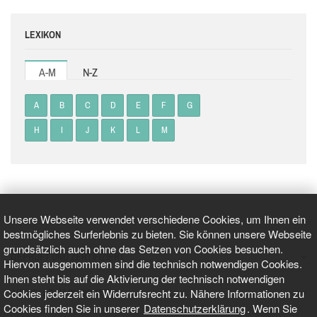
LEXIKON
A-M
N-Z
A
B
C
D
E
F
G
H
I
J
K
L
M
Unsere Webseite verwendet verschiedene Cookies, um Ihnen ein
bestmögliches Surferlebnis zu bieten. Sie können unsere Webseite
grundsätzlich auch ohne das Setzen von Cookies besuchen.
GEPRÜFT UND ZERTIFIZIERT
Hiervon ausgenommen sind die technisch notwendigen Cookies.
Ihnen steht bis auf die Aktivierung der technisch notwendigen
Cookies jederzeit ein Widerrufsrecht zu. Nähere Informationen zu
AKTUELLE NACHRICHTEN
Cookies finden Sie in unserer
Datenschutzerklärung
. Wenn Sie