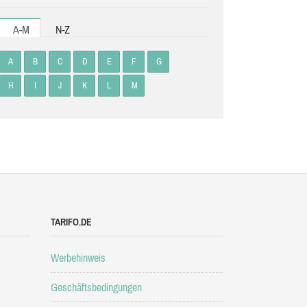
A-M
N-Z
A
B
C
D
E
F
G
H
I
J
K
L
M
TARIFO.DE
Werbehinweis
Geschäftsbedingungen