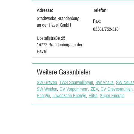
Adresse:
Telefon:
Stadtwerke Brandenburg
Fax:
an der Havel GmbH
03381/752-318
Upstallstraße 25
14772 Brandenburg an der
Havel
Weitere Gasanbieter
SW Greven
,
TWS Saarwellingen
,
SW Ahaus
,
SW Neus
SW Weiden
,
GV Vorpommern
,
ZEV
,
GV Grevesmühlen
Energie
,
Löwenzahn Energie
,
Elißa
,
Super Energie