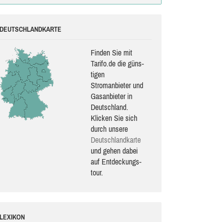
DEUTSCHLANDKARTE
Finden Sie mit
Tarifo.de die güns­
ti­gen
Stromanbieter und
Gasanbieter in
Deutschland.
Klicken Sie sich
durch unsere
Deutsch­land­karte
und gehen dabei
auf Ent­de­ckungs­
tour.
LEXIKON