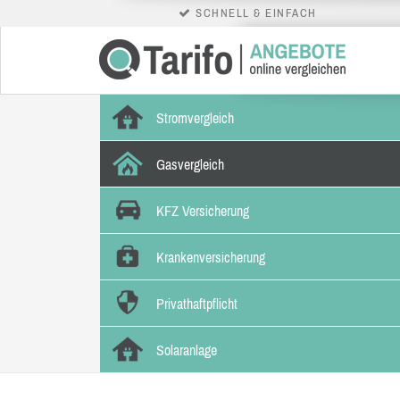
SCHNELL & EINFACH
Stromvergleich
Gasvergleich
KFZ Versicherung
Krankenversicherung
Privathaftpflicht
Solaranlage