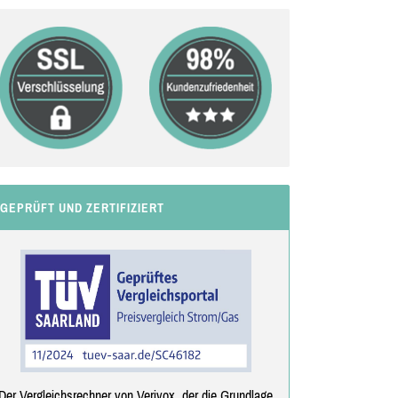
GEPRÜFT UND ZERTIFIZIERT
Der Vergleichsrechner von Verivox, der die Grundlage