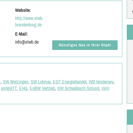
Website:
http://www.stwb-
brandenburg.de
E-Mail:
info@stwb.de
Günstiges Gas in Ihrer Stadt
s
,
SW Metzingen
,
SW Lohmar
,
EGT Energiehandel
,
WB Norderney
,
,
proWATT
,
EHG
,
EnBW Vertrieb
,
SW Schwäbisch Gmünd
,
In(n)