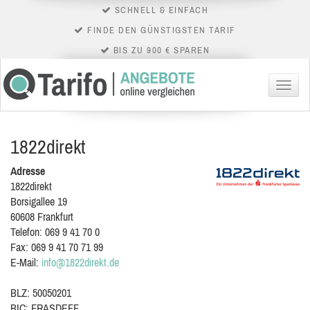
SCHNELL & EINFACH
FINDE DEN GÜNSTIGSTEN TARIF
BIS ZU 900 € SPAREN
Menü
1822direkt
Adresse
1822direkt
Borsigallee 19
60608
Frankfurt
Telefon:
069 9 41 70 0
Fax:
069 9 41 70 71 99
E-Mail:
info@1822direkt.de
BLZ: 50050201
BIC: FRASDEFF