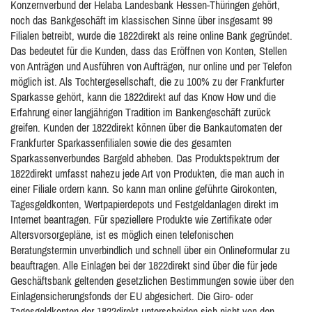
Konzernverbund der Helaba Landesbank Hessen-Thüringen gehört,
noch das Bankgeschäft im klassischen Sinne über insgesamt 99
Filialen betreibt, wurde die 1822direkt als reine online Bank gegründet.
Das bedeutet für die Kunden, dass das Eröffnen von Konten, Stellen
von Anträgen und Ausführen von Aufträgen, nur online und per Telefon
möglich ist. Als Tochtergesellschaft, die zu 100% zu der Frankfurter
Sparkasse gehört, kann die 1822direkt auf das Know How und die
Erfahrung einer langjährigen Tradition im Bankengeschäft zurück
greifen. Kunden der 1822direkt können über die Bankautomaten der
Frankfurter Sparkassenfilialen sowie die des gesamten
Sparkassenverbundes Bargeld abheben. Das Produktspektrum der
1822direkt umfasst nahezu jede Art von Produkten, die man auch in
einer Filiale ordern kann. So kann man online geführte Girokonten,
Tagesgeldkonten, Wertpapierdepots und Festgeldanlagen direkt im
Internet beantragen. Für speziellere Produkte wie Zertifikate oder
Altersvorsorgepläne, ist es möglich einen telefonischen
Beratungstermin unverbindlich und schnell über ein Onlineformular zu
beauftragen. Alle Einlagen bei der 1822direkt sind über die für jede
Geschäftsbank geltenden gesetzlichen Bestimmungen sowie über den
Einlagensicherungsfonds der EU abgesichert. Die Giro- oder
Tagesgeldkonten der 1822direkt unterscheiden sich nicht von den