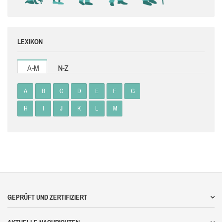
LEXIKON
A-M
N-Z
A
B
C
D
E
F
G
H
I
J
K
L
M
GEPRÜFT UND ZERTIFIZIERT