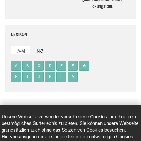
ckungs­tour.
LEXIKON
A-M
N-Z
A
B
C
D
E
F
G
H
I
J
K
L
M
Unsere Webseite verwendet verschiedene Cookies, um Ihnen ein
bestmögliches Surferlebnis zu bieten. Sie können unsere Webseite
grundsätzlich auch ohne das Setzen von Cookies besuchen.
GEPRÜFT UND ZERTIFIZIERT
Hiervon ausgenommen sind die technisch notwendigen Cookies.