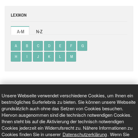
LEXIKON
A-M
N-Z
A
B
C
D
E
F
G
H
I
J
K
L
M
Unsere Webseite verwendet verschiedene Cookies, um Ihnen ein
bestmögliches Surferlebnis zu bieten. Sie können unsere Webseite
grundsätzlich auch ohne das Setzen von Cookies besuchen.
GEPRÜFT UND ZERTIFIZIERT
Hiervon ausgenommen sind die technisch notwendigen Cookies.
Ihnen steht bis auf die Aktivierung der technisch notwendigen
Cookies jederzeit ein Widerrufsrecht zu. Nähere Informationen zu
AKTUELLE NACHRICHTEN
Cookies finden Sie in unserer
Datenschutzerklärung
. Wenn Sie