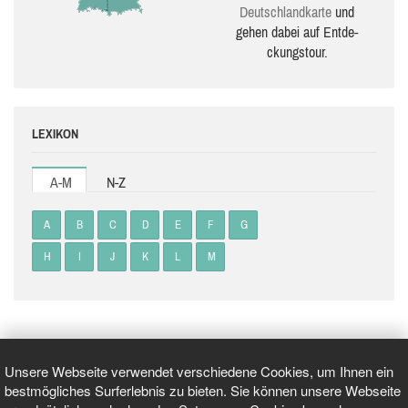
Deutsch­land­karte
und
gehen dabei auf Ent­de­
ckungs­tour.
LEXIKON
A-M
N-Z
A
B
C
D
E
F
G
H
I
J
K
L
M
Unsere Webseite verwendet verschiedene Cookies, um Ihnen ein
bestmögliches Surferlebnis zu bieten. Sie können unsere Webseite