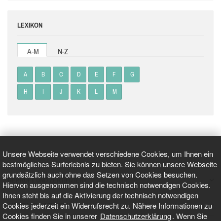
LEXIKON
A-M
N-Z
A
B
C
D
E
F
G
H
I
J
K
L
M
Unsere Webseite verwendet verschiedene Cookies, um Ihnen ein
bestmögliches Surferlebnis zu bieten. Sie können unsere Webseite
grundsätzlich auch ohne das Setzen von Cookies besuchen.
GEPRÜFT UND ZERTIFIZIERT
Hiervon ausgenommen sind die technisch notwendigen Cookies.
Ihnen steht bis auf die Aktivierung der technisch notwendigen
Cookies jederzeit ein Widerrufsrecht zu. Nähere Informationen zu
AKTUELLE NACHRICHTEN
Cookies finden Sie in unserer
Datenschutzerklärung
. Wenn Sie