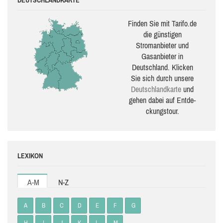
Finden Sie mit Tarifo.de
die güns­ti­gen
Stromanbieter und
Gasanbieter in
Deutschland. Klicken
Sie sich durch unsere
Deutsch­land­karte
und
gehen dabei auf Ent­de­
ckungs­tour.
LEXIKON
A-M
N-Z
A
B
C
D
E
F
G
H
I
J
K
L
M