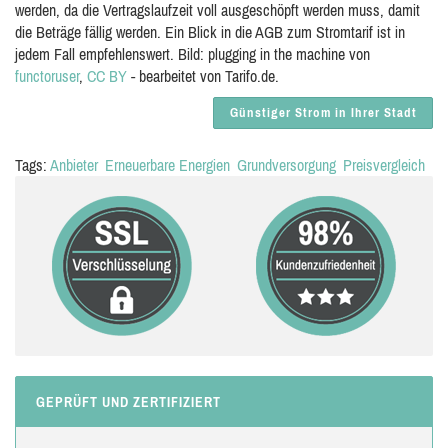
werden, da die Vertragslaufzeit voll ausgeschöpft werden muss, damit
die Beträge fällig werden. Ein Blick in die AGB zum Stromtarif ist in
jedem Fall empfehlenswert. Bild: plugging in the machine von
functoruser
,
CC BY
- bearbeitet von Tarifo.de.
Günstiger Strom in Ihrer Stadt
Tags:
Anbieter
Erneuerbare Energien
Grundversorgung
Preisvergleich
GEPRÜFT UND ZERTIFIZIERT